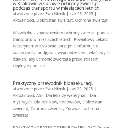
w Krakowie w sprawie ochrony zwierząt
podczas transportu w miesiącach letnich.
utworzone przez
Ewa Niżnik
|
cze 23, 2025
|
Aktualności
,
Dobrostan zwierząt
,
Ochrona zwierząt
W związku z zapewnieniem ochrony zwierząt podczas
transportu w miesiącach letnich, Powiatowy Lekarz
Weterynarii w Krakowie uprzejmie informuje o
konieczności podjęcia z wyprzedzeniem, właściwych
działań, aby uchronić zwierzęta przed stresem
cieplnym podczas...
Praktyczny przewodnik bioasekuracji.
utworzone przez
Ewa Niżnik
|
kwi 22, 2025
|
Aktualności
,
ASF
,
Dla lekarzy weterynarii
,
Dla
myśliwych
,
Dla rolników, hodowców
,
Dobrostan
zwierząt
,
Ochrona zwierząt
,
Zdrowie i ochrona
zwierząt
PRAKTYCZNY PRZEWODNIK BIOASEKURACJIPobierz