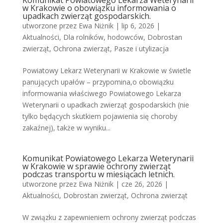
Komunikat Powiatowego Lekarza Weterynarii
w Krakowie o obowiązku informowania o
upadkach zwierząt gospodarskich.
utworzone przez
Ewa Niżnik
|
lip 6, 2026
|
Aktualności
,
Dla rolników, hodowców
,
Dobrostan
zwierząt
,
Ochrona zwierząt
,
Pasze i utylizacja
Powiatowy Lekarz Weterynarii w Krakowie w świetle
panujących upałów – przypomina,o obowiązku
informowania właściwego Powiatowego Lekarza
Weterynarii o upadkach zwierząt gospodarskich (nie
tylko będących skutkiem pojawienia się choroby
zakaźnej), także w wyniku...
Komunikat Powiatowego Lekarza Weterynarii
w Krakowie w sprawie ochrony zwierząt
podczas transportu w miesiącach letnich.
utworzone przez
Ewa Niżnik
|
cze 26, 2026
|
Aktualności
,
Dobrostan zwierząt
,
Ochrona zwierząt
W związku z zapewnieniem ochrony zwierząt podczas