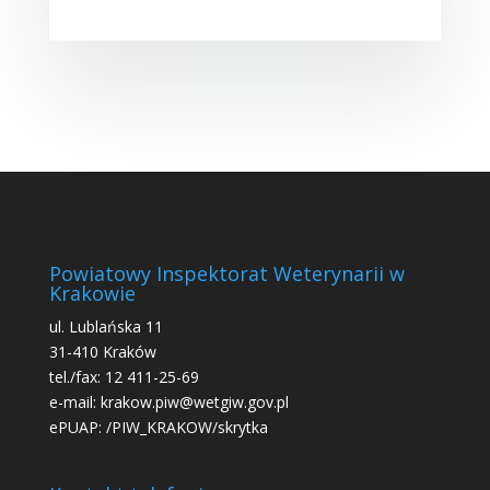
Powiatowy Inspektorat Weterynarii w
Krakowie
ul. Lublańska 11
31-410 Kraków
tel./fax: 12 411-25-69
e-mail: krakow.piw@wetgiw.gov.pl
ePUAP: /PIW_KRAKOW/skrytka