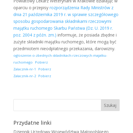
Powiatowy Lekarz Weterynarii w Krakowie działając w
oparciu o przepisy
rozporządzenia Rady Ministrów z
dnia 21 października 2019 r. w sprawie szczegółowego
sposobu gospodarowania składnikami rzeczowymi
majątku ruchomego Skarbu Państwa (Dz. U. 2019 r.
poz. 2004 z późn. zm.)
informuje, że posiada zbędne i
zużyte składniki majątku ruchomego, które mogą być
przedmiotem nieodpłatnego przekazania, darowizny.
ogloszenie-o-zbednych-skladnikach-rzeczowych-majatku-
ruchomego
Pobierz
Zalacznik-nr-1
Pobierz
Zalacznik-nr-2
Pobierz
Przydatne linki
Dziennik Urzędowy Województwa Małopolskiego