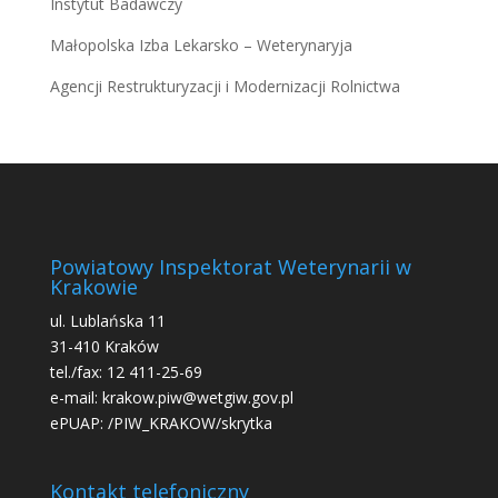
Instytut Badawczy
Małopolska Izba Lekarsko – Weterynaryja
Agencji Restrukturyzacji i Modernizacji Rolnictwa
Powiatowy Inspektorat Weterynarii w
Krakowie
ul. Lublańska 11
31-410 Kraków
tel./fax: 12 411-25-69
e-mail: krakow.piw@wetgiw.gov.pl
ePUAP: /PIW_KRAKOW/skrytka
Kontakt telefoniczny