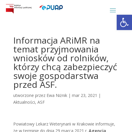
Otwórz 
Informacja ARiMR na
temat przyjmowania
wniosków od rolników,
którzy chcą zabezpieczyć
swoje gospodarstwa
przed ASF.
utworzone przez
Ewa Niżnik
|
mar 23, 2021
|
Aktualności
,
ASF
Powiatowy Lekarz Weterynarii w Krakowie informuje,
że w terminie do dnia 29 marca 2021 r.
Agencja