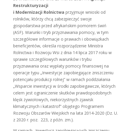
Restrukturyzacji
i Modernizacji Rolnictwa
przyjmuje wnioski od
rolników, którzy chcą zabezpieczyć swoje
gospodarstwa przed afrykańskim pomorem świń
(ASF). Warunki i tryb przyznawania pomocy, w tym
szczegółowe informacje o prawach i obowiązkach
beneficjentów, określa rozporządzenie Ministra
Rolnictwa i Rozwoju Wsi z dnia 14 lipca 2017 roku w
sprawie szczegółowych warunków i trybu
przyznawania oraz wypłaty pomocy finansowej na
operacje typu „Inwestycje zapobiegające zniszczeniu
potencjału produkcji rolnej” w ramach poddziałania
„Wsparcie inwestycji w środki zapobiegawcze, których
celem jest ograniczenie skutków prawdopodobnych
klęsk żywiołowych, niekorzystnych zjawisk
klimatycznych i katastrof” objętego Programem
Rozwoju Obszarów Wiejskich na lata 2014-2020 (Dz. U.
z 2020 r. poz. 223, z późn. zm.).
W ramach „Inwestycji zapobiegających zniszczeniu